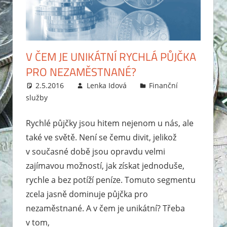
V ČEM JE UNIKÁTNÍ RYCHLÁ PŮJČKA
PRO NEZAMĚSTNANÉ?
2.5.2016
Lenka Idová
Finanční
služby
Rychlé půjčky jsou hitem nejenom u nás, ale
také ve světě. Není se čemu divit, jelikož
v současné době jsou opravdu velmi
zajímavou možností, jak získat jednoduše,
rychle a bez potíží peníze. Tomuto segmentu
zcela jasně dominuje půjčka pro
nezaměstnané. A v čem je unikátní? Třeba
v tom,