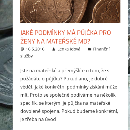
exekutor,
jak
probíhá
exekuce
JAKÉ PODMÍNKY MÁ PŮJČKA PRO
na
ŽENY NA MATEŘSKÉ MD?
mzdu
16.5.2016
Lenka Idová
Finanční
nebo
služby
bankovní
účet?
Jste na mateřské a přemýšlíte o tom, že si
Rady
požádáte o půjčku? Pokud ano, je dobré
jak
vědět, jaké konkrétní podmínky získání může
se
mít. Proto se společně podíváme na několik
zbavit
specifik, se kterými je půjčka na mateřské
dluhů
dovolené spojena. Pokud budeme konkrétní,
a
je třeba na úvod
jak
se