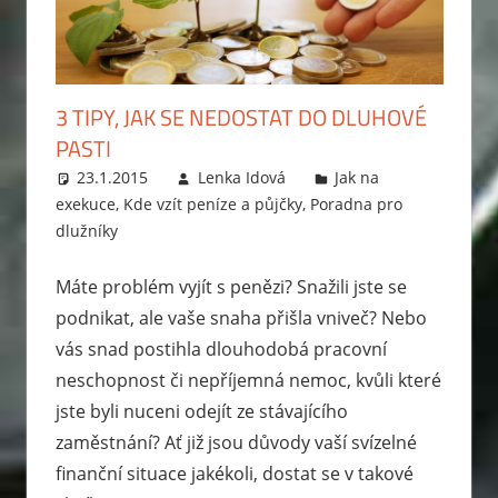
3 TIPY, JAK SE NEDOSTAT DO DLUHOVÉ
PASTI
23.1.2015
Lenka Idová
Jak na
exekuce
,
Kde vzít peníze a půjčky
,
Poradna pro
dlužníky
Máte problém vyjít s penězi? Snažili jste se
podnikat, ale vaše snaha přišla vniveč? Nebo
vás snad postihla dlouhodobá pracovní
neschopnost či nepříjemná nemoc, kvůli které
jste byli nuceni odejít ze stávajícího
zaměstnání? Ať již jsou důvody vaší svízelné
finanční situace jakékoli, dostat se v takové