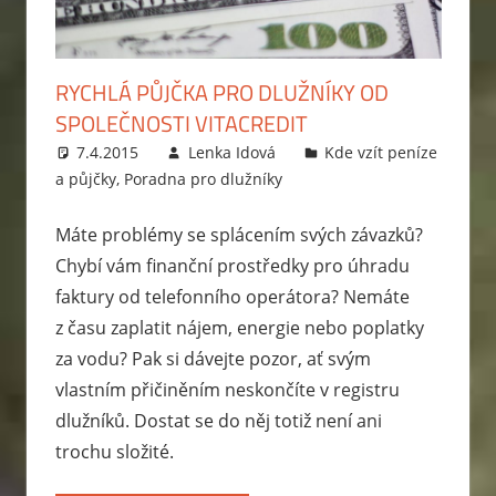
zabavit
exekutor,
jak
RYCHLÁ PŮJČKA PRO DLUŽNÍKY OD
probíhá
SPOLEČNOSTI VITACREDIT
exekuce
7.4.2015
Lenka Idová
Kde vzít peníze
na
a půjčky
,
Poradna pro dlužníky
mzdu
nebo
Máte problémy se splácením svých závazků?
bankovní
Chybí vám finanční prostředky pro úhradu
účet?
faktury od telefonního operátora? Nemáte
Rady
z času zaplatit nájem, energie nebo poplatky
jak
za vodu? Pak si dávejte pozor, ať svým
se
vlastním přičiněním neskončíte v registru
zbavit
dlužníků. Dostat se do něj totiž není ani
dluhů
trochu složité.
a
jak