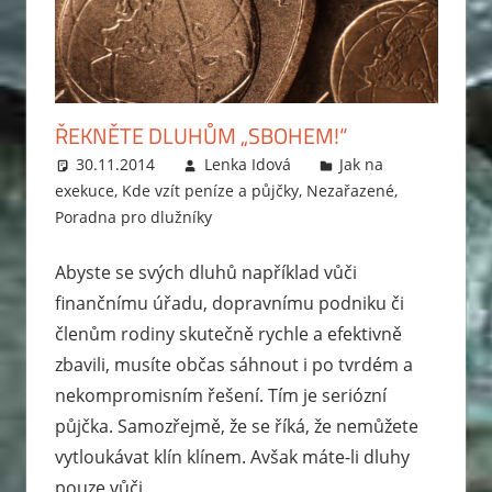
ŘEKNĚTE DLUHŮM „SBOHEM!“
30.11.2014
Lenka Idová
Jak na
exekuce
,
Kde vzít peníze a půjčky
,
Nezařazené
,
Poradna pro dlužníky
Abyste se svých dluhů například vůči
finančnímu úřadu, dopravnímu podniku či
členům rodiny skutečně rychle a efektivně
zbavili, musíte občas sáhnout i po tvrdém a
nekompromisním řešení. Tím je seriózní
půjčka. Samozřejmě, že se říká, že nemůžete
vytloukávat klín klínem. Avšak máte-li dluhy
pouze vůči