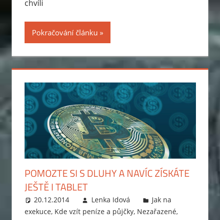
chvíli
Pokračování článku
POMOZTE SI S DLUHY A NAVÍC ZÍSKÁTE
JEŠTĚ I TABLET
20.12.2014
Lenka Idová
Jak na
exekuce
,
Kde vzít peníze a půjčky
,
Nezařazené
,