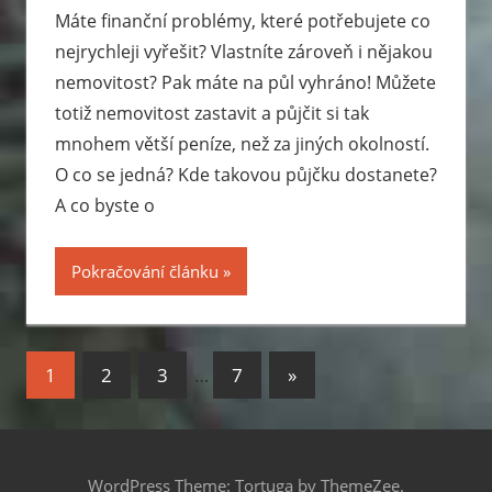
Máte finanční problémy, které potřebujete co
nejrychleji vyřešit? Vlastníte zároveň i nějakou
nemovitost? Pak máte na půl vyhráno! Můžete
totiž nemovitost zastavit a půjčit si tak
mnohem větší peníze, než za jiných okolností.
O co se jedná? Kde takovou půjčku dostanete?
A co byste o
Pokračování článku
1
2
3
…
7
Next
»
Stránkování
Posts
příspěvků
WordPress Theme: Tortuga by ThemeZee.