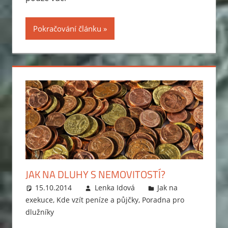
Pokračování článku
JAK NA DLUHY S NEMOVITOSTÍ?
15.10.2014
Lenka Idová
Jak na
exekuce
,
Kde vzít peníze a půjčky
,
Poradna pro
dlužníky