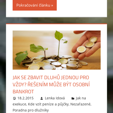
se
Pokračování článku
vyhnout
exekuci.
Ptejte
se
a
my
vám
poradíme.
JAK SE ZBAVIT DLUHŮ JEDNOU PRO
VŽDY? ŘEŠENÍM MŮŽE BÝT OSOBNÍ
BANKROT
18.2.2015
Lenka Idová
Jak na
exekuce
,
Kde vzít peníze a půjčky
,
Nezařazené
,
Poradna pro dlužníky