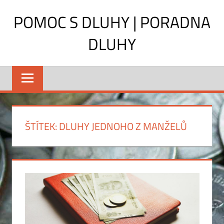
Skip
POMOC S DLUHY | PORADNA
to
content
DLUHY
Hrozí
vám
exekuce?
Rady
a
ŠTÍTEK:
DLUHY JEDNOHO Z MANŽELŮ
pomoc
pro
dlužníky,
aktuální
informace
2011.
Co
může