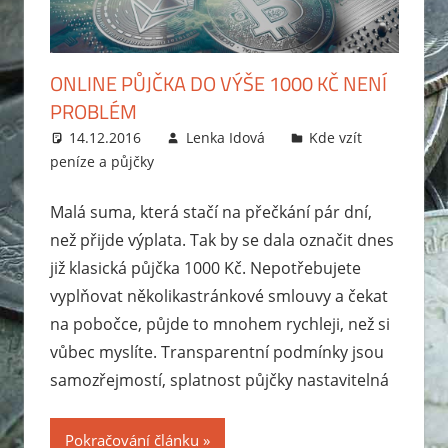
zabavit
exekutor,
jak
ONLINE PŮJČKA DO VÝŠE 1000 KČ NENÍ
probíhá
PROBLÉM
exekuce
14.12.2016
Lenka Idová
Kde vzít
na
peníze a půjčky
mzdu
nebo
Malá suma, která stačí na přečkání pár dní,
bankovní
než přijde výplata. Tak by se dala označit dnes
účet?
již klasická půjčka 1000 Kč. Nepotřebujete
Rady
vyplňovat několikastránkové smlouvy a čekat
jak
na pobočce, půjde to mnohem rychleji, než si
se
vůbec myslíte. Transparentní podmínky jsou
zbavit
samozřejmostí, splatnost půjčky nastavitelná
dluhů
a
jak
Pokračování článku