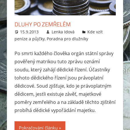
zabavit
exekutor,
jak
DLUHY PO ZEMŘELÉM
probíhá
15.9.2013
Lenka Idová
Kde vzít
exekuce
peníze a půjčky
,
Poradna pro dlužníky
na
mzdu
Po smrti každého člověka orgán státní správy
nebo
pověřený matrikou tuto zprávu oznámí
bankovní
soudu, který zahájí dědické řízení. Účastníky
účet?
tohoto dědického řízení jsou právoplatní
Rady
dědicové. Soud zjišťuje, kdo je právoplatným
jak
dědicem, jestli existuje závěť, majetkové
se
poměry zemřelého a na základě těchto zjištění
zbavit
probíhá dědické vypořádání majetku.
dluhů
a
jak
Pokračování článku