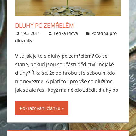
zabavit
exekutor,
jak
DLUHY PO ZEMŘELÉM
probíhá
19.3.2011
Lenka Idová
Poradna pro
exekuce
dlužníky
na
mzdu
Víte jak je to s dluhy po zemřelém? Co se
nebo
stane, pokud jsou součástí dědictví i nějaké
bankovní
dluhy? Říká se, že do hrobu si s sebou nikdo
účet?
nic nevezme. A platí to i pro vše co dlužíme.
Rady
Jak se ale řeší, když má někdo zdědit dluhy po
jak
se
zbavit
Pokračování článku
dluhů
a
jak