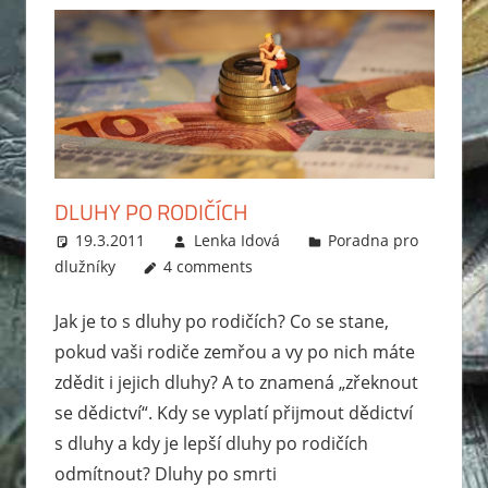
se
vyhnout
exekuci.
Ptejte
se
a
my
DLUHY PO RODIČÍCH
vám
poradíme.
19.3.2011
Lenka Idová
Poradna pro
dlužníky
4 comments
Jak je to s dluhy po rodičích? Co se stane,
pokud vaši rodiče zemřou a vy po nich máte
zdědit i jejich dluhy? A to znamená „zřeknout
se dědictví“. Kdy se vyplatí přijmout dědictví
s dluhy a kdy je lepší dluhy po rodičích
odmítnout? Dluhy po smrti