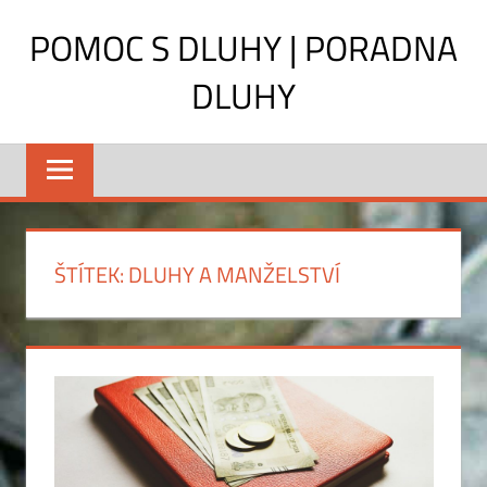
Skip
POMOC S DLUHY | PORADNA
to
content
DLUHY
Hrozí
vám
exekuce?
Rady
a
ŠTÍTEK:
DLUHY A MANŽELSTVÍ
pomoc
pro
dlužníky,
aktuální
informace
2011.
Co
může