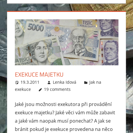
se
vyhnout
exekuci.
Ptejte
se
a
my
vám
poradíme.
EXEKUCE MAJETKU
19.3.2011
Lenka Idová
Jak na
exekuce
19 comments
Jaké jsou možnosti exekutora při provádění
exekuce majetku? Jaké věci vám může zabavit
a jaké vám naopak musí ponechat? A jak se
bránit pokud je exekuce provedena na něco