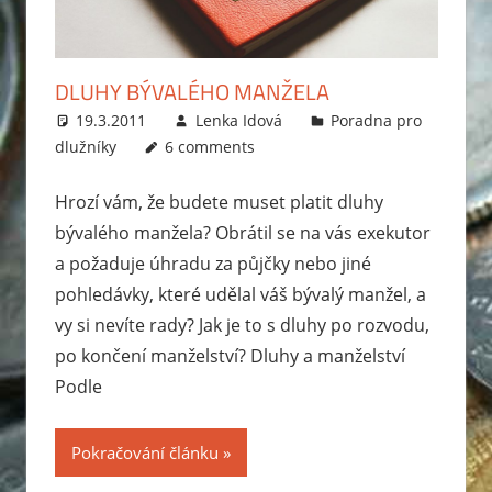
zabavit
exekutor,
jak
DLUHY BÝVALÉHO MANŽELA
probíhá
19.3.2011
Lenka Idová
Poradna pro
exekuce
dlužníky
6 comments
na
mzdu
Hrozí vám, že budete muset platit dluhy
nebo
bývalého manžela? Obrátil se na vás exekutor
bankovní
a požaduje úhradu za půjčky nebo jiné
účet?
pohledávky, které udělal váš bývalý manžel, a
Rady
vy si nevíte rady? Jak je to s dluhy po rozvodu,
jak
po končení manželství? Dluhy a manželství
se
Podle
zbavit
dluhů
a
Pokračování článku
jak