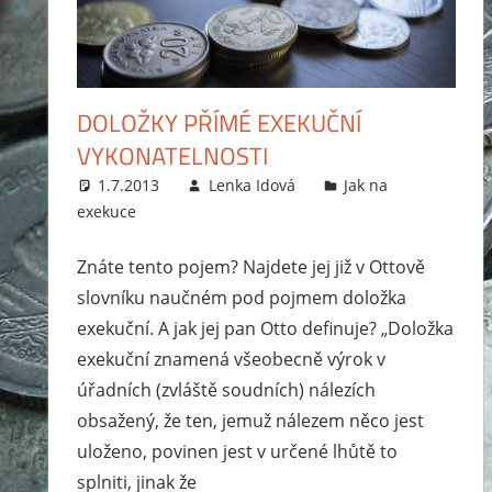
exekutor,
jak
probíhá
exekuce
DOLOŽKY PŘÍMÉ EXEKUČNÍ
na
VYKONATELNOSTI
mzdu
1.7.2013
Lenka Idová
Jak na
nebo
exekuce
bankovní
účet?
Znáte tento pojem? Najdete jej již v Ottově
Rady
slovníku naučném pod pojmem doložka
jak
exekuční. A jak jej pan Otto definuje? „Doložka
se
exekuční znamená všeobecně výrok v
zbavit
úřadních (zvláště soudních) nálezích
dluhů
obsažený, že ten, jemuž nálezem něco jest
a
uloženo, povinen jest v určené lhůtě to
jak
splniti, jinak že
se