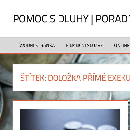
Skip
to
POMOC S DLUHY | PORAD
content
Hrozí
vám
ÚVODNÍ STRÁNKA
FINANČNÍ SLUŽBY
ONLINE
exekuce?
Rady
a
pomoc
ŠTÍTEK:
DOLOŽKA PŘÍMÉ EXEKU
pro
dlužníky,
aktuální
informace
2011.
Co
může
zabavit