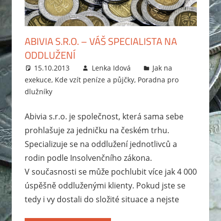
zabavit
exekutor,
jak
ABIVIA S.R.O. – VÁŠ SPECIALISTA NA
probíhá
ODDLUŽENÍ
exekuce
15.10.2013
Lenka Idová
Jak na
na
exekuce
,
Kde vzít peníze a půjčky
,
Poradna pro
mzdu
dlužníky
nebo
bankovní
Abivia s.r.o. je společnost, která sama sebe
účet?
prohlašuje za jedničku na českém trhu.
Rady
Specializuje se na oddlužení jednotlivců a
jak
rodin podle Insolvenčního zákona.
se
V současnosti se může pochlubit více jak 4 000
zbavit
úspěšně oddluženými klienty. Pokud jste se
dluhů
tedy i vy dostali do složité situace a nejste
a
jak