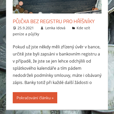
zabavit
exekutor,
jak
PŮJČKA BEZ REGISTRU PRO HŘÍŠNÍKY
probíhá
25.9.2021
Lenka Idová
Kde vzít
exekuce
peníze a půjčky
na
mzdu
Pokud už jste někdy měli zřízený úvěr v bance,
nebo
určitě jste byli zapsáni v bankovním registru a
bankovní
v případě, že jste se jen lehce odchýlili od
účet?
splátkového kalendáře a tím pádem
Rady
nedodrželi podmínky smlouvy, máte i obávaný
jak
zápis. Banky totiž při každé další žádosti o
se
zbavit
dluhů
Pokračování článku
a
jak