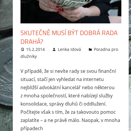
exekutor,
jak
probíhá
exekuce
SKUTEČNĚ MUSÍ BÝT DOBRÁ RADA
na
DRAHÁ?
mzdu
15.2.2014
Lenka Idová
Poradna pro
nebo
dlužníky
bankovní
účet?
V případě, že si nevíte rady se svou finanční
Rady
situací, stačí jen vyhledat na internetu
jak
nejbližší advokátní kancelář nebo některou
se
z mnoha společností, které nabízejí služby
zbavit
konsolidace, správy dluhů či oddlužení.
dluhů
Počítejte však s tím, že za takovouto pomoc
a
zaplatíte – a ne právě málo. Naopak, v mnoha
jak
případech
se