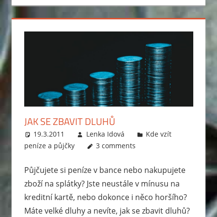
se
vyhnout
exekuci.
Ptejte
se
a
my
vám
poradíme.
JAK SE ZBAVIT DLUHŮ
19.3.2011
Lenka Idová
Kde vzít
peníze a půjčky
3 comments
Půjčujete si peníze v bance nebo nakupujete
zboží na splátky? Jste neustále v mínusu na
kreditní kartě, nebo dokonce i něco horšího?
Máte velké dluhy a nevíte, jak se zbavit dluhů?