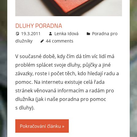
zabavit
exekutor,
jak
DLUHY PORADNA
probíhá
19.3.2011
Lenka Idová
Poradna pro
exekuce
dlužníky
44 comments
na
mzdu
V současné době, kdy čím dá tím víc lidí má
nebo
problém splácet svoje dluhy, půjčky a jiné
bankovní
závazky, roste i počet těch, kdo hledají radu a
účet?
pomoc. Na internetu existuje celá řada
Rady
stránek věnovaná informacím a radám pro
jak
dlužníka (jak i naše poradna pro pomoc
se
s dluhy).
zbavit
dluhů
a
Pokračování článku
jak