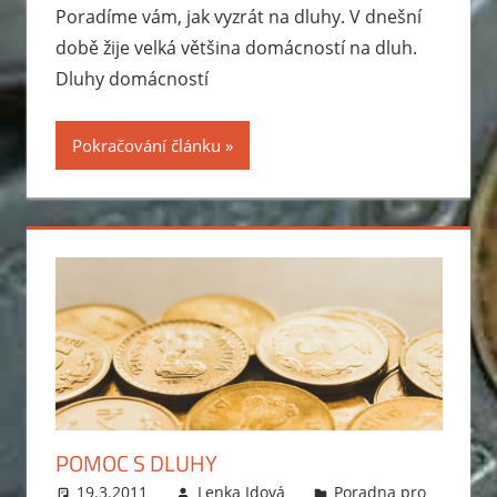
Poradíme vám, jak vyzrát na dluhy. V dnešní
době žije velká většina domácností na dluh.
Dluhy domácností
Pokračování článku
POMOC S DLUHY
19.3.2011
Lenka Idová
Poradna pro