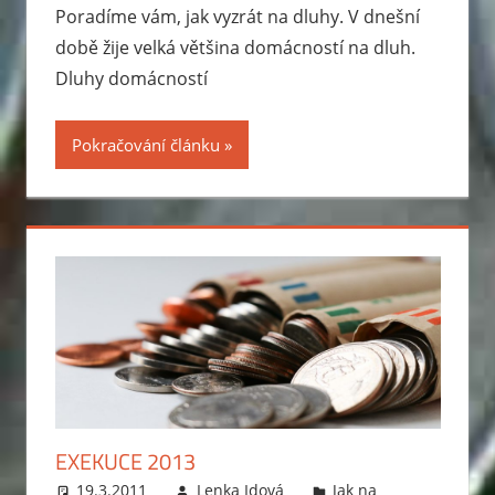
Poradíme vám, jak vyzrát na dluhy. V dnešní
době žije velká většina domácností na dluh.
Dluhy domácností
Pokračování článku
EXEKUCE 2013
19.3.2011
Lenka Idová
Jak na