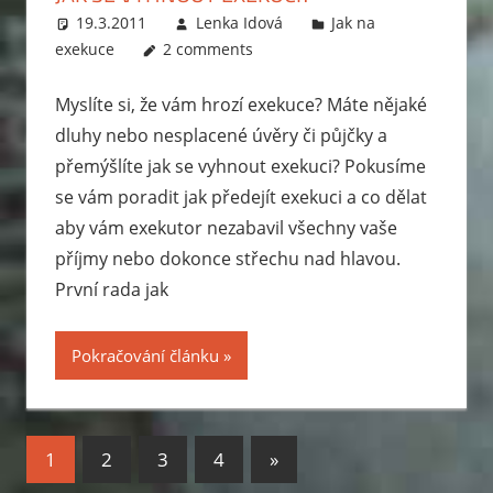
19.3.2011
Lenka Idová
Jak na
exekuce
2 comments
Myslíte si, že vám hrozí exekuce? Máte nějaké
dluhy nebo nesplacené úvěry či půjčky a
přemýšlíte jak se vyhnout exekuci? Pokusíme
se vám poradit jak předejít exekuci a co dělat
aby vám exekutor nezabavil všechny vaše
příjmy nebo dokonce střechu nad hlavou.
První rada jak
Pokračování článku
1
2
3
4
Next
»
Stránkování
Posts