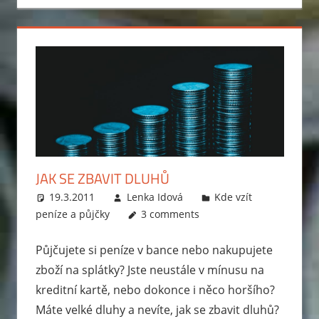
se
vyhnout
exekuci.
Ptejte
se
a
my
vám
poradíme.
JAK SE ZBAVIT DLUHŮ
19.3.2011
Lenka Idová
Kde vzít
peníze a půjčky
3 comments
Půjčujete si peníze v bance nebo nakupujete
zboží na splátky? Jste neustále v mínusu na
kreditní kartě, nebo dokonce i něco horšího?
Máte velké dluhy a nevíte, jak se zbavit dluhů?