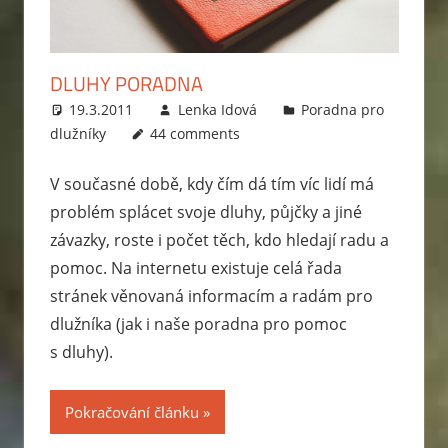
zabavit
exekutor,
jak
DLUHY PORADNA
probíhá
19.3.2011
Lenka Idová
Poradna pro
exekuce
dlužníky
44 comments
na
mzdu
V současné době, kdy čím dá tím víc lidí má
nebo
problém splácet svoje dluhy, půjčky a jiné
bankovní
závazky, roste i počet těch, kdo hledají radu a
účet?
pomoc. Na internetu existuje celá řada
Rady
stránek věnovaná informacím a radám pro
jak
dlužníka (jak i naše poradna pro pomoc
se
s dluhy).
zbavit
dluhů
a
Pokračování článku
jak