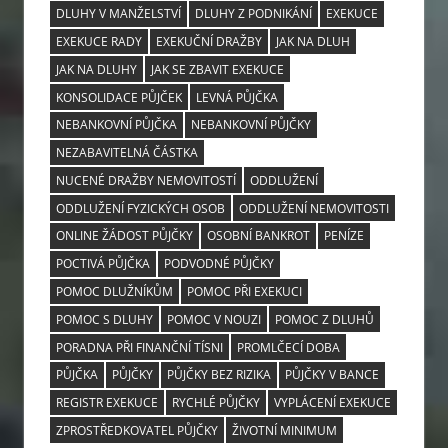
DLUHY V MANŽELSTVÍ
DLUHY Z PODNIKÁNÍ
EXEKUCE
EXEKUCE RADY
EXEKUČNÍ DRAŽBY
JAK NA DLUH
JAK NA DLUHY
JAK SE ZBAVIT EXEKUCE
KONSOLIDACE PŮJČEK
LEVNÁ PŮJČKA
NEBANKOVNÍ PŮJČKA
NEBANKOVNÍ PŮJČKY
NEZABAVITELNÁ ČÁSTKA
NUCENÉ DRAŽBY NEMOVITOSTÍ
ODDLUŽENÍ
ODDLUŽENÍ FYZICKÝCH OSOB
ODDLUŽENÍ NEMOVITOSTI
ONLINE ŽÁDOST PŮJČKY
OSOBNÍ BANKROT
PENÍZE
POCTIVÁ PŮJČKA
PODVODNÉ PŮJČKY
POMOC DLUŽNÍKŮM
POMOC PŘI EXEKUCI
POMOC S DLUHY
POMOC V NOUZI
POMOC Z DLUHŮ
PORADNA PŘI FINANČNÍ TÍSNI
PROMLČECÍ DOBA
PŮJČKA
PŮJČKY
PŮJČKY BEZ RIZIKA
PŮJČKY V BANCE
REGISTR EXEKUCE
RYCHLÉ PŮJČKY
VYPLÁCENÍ EXEKUCE
ZPROSTŘEDKOVATEL PŮJČKY
ŽIVOTNÍ MINIMUM