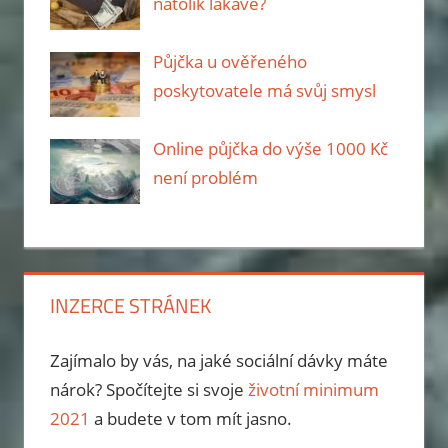
natolik lákavé?
Půjčka u ověřeného
poskytovatele má svůj smysl
Online půjčka do výše 1000 Kč
není problém
INZERCE STRÁNEK
Zajímalo by vás, na jaké sociální dávky máte
nárok? Spočítejte si svoje
životní minimum
2021
a budete v tom mít jasno.