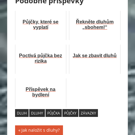
Podobné příspěvky
Půjčky, které se
Řekněte dluhům
vyplatí
„sbohem!“
Poctivá půjčka bez
Jak se zbavit dluhů
rizika
Příspěvek na
bydlení
DLUH
DLUHY
PŮJČKA
PŮJČKY
ZÁVAZKY
Previous
Jak naložit s dluhy?