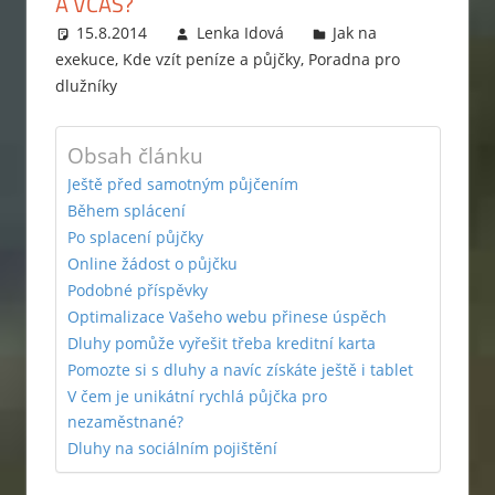
A VČAS?
zabavit
15.8.2014
Lenka Idová
Jak na
exekutor,
exekuce
,
Kde vzít peníze a půjčky
,
Poradna pro
jak
dlužníky
probíhá
exekuce
Obsah článku
na
Ještě před samotným půjčením
mzdu
Během splácení
nebo
Po splacení půjčky
bankovní
Online žádost o půjčku
účet?
Podobné příspěvky
Rady
Optimalizace Vašeho webu přinese úspěch
jak
Dluhy pomůže vyřešit třeba kreditní karta
se
Pomozte si s dluhy a navíc získáte ještě i tablet
zbavit
V čem je unikátní rychlá půjčka pro
dluhů
nezaměstnané?
Dluhy na sociálním pojištění
a
jak