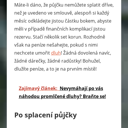
Máte-li dáno, že půjčku nemůžete splatit dříve,
než je uvedeno ve smlouvě, alespoň si každý
měsíc odkládejte jistou částku bokem, abyste
měli v případě finančních komplikací jistou
rezervu. Stačí několik set korun. Rozhodně
však na peníze nešahejte, pokud s nimi
nechcete umořit
dluh
! Žádná dovolená navíc,
žádné dárečky, žádné radůstky! Bohužel,
dlužíte peníze, a to je na prvním místě!
Zajímavý článek:
Nevymáhají po vás
náhodou promlčené dluhy? Braňte se!
Po splacení půjčky