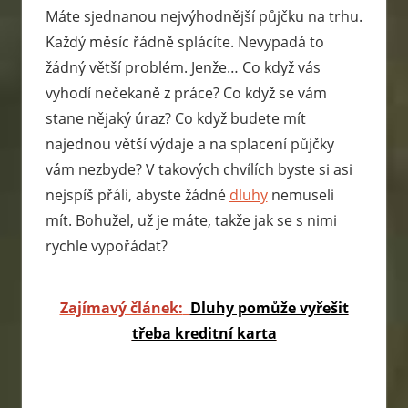
se
Máte sjednanou nejvýhodnější půjčku na trhu.
vyhnout
Každý měsíc řádně splácíte. Nevypadá to
exekuci.
žádný větší problém. Jenže… Co když vás
Ptejte
vyhodí nečekaně z práce? Co když se vám
se
stane nějaký úraz? Co když budete mít
a
najednou větší výdaje a na splacení půjčky
my
vám nezbyde? V takových chvílích byste si asi
vám
nejspíš přáli, abyste žádné
dluhy
nemuseli
poradíme.
mít. Bohužel, už je máte, takže jak se s nimi
rychle vypořádat?
Zajímavý článek:
Dluhy pomůže vyřešit
třeba kreditní karta