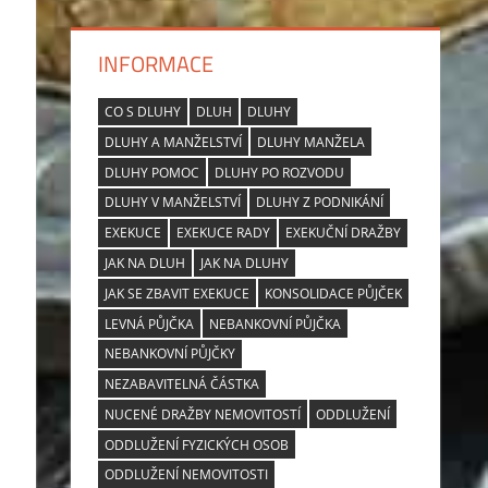
INFORMACE
CO S DLUHY
DLUH
DLUHY
DLUHY A MANŽELSTVÍ
DLUHY MANŽELA
DLUHY POMOC
DLUHY PO ROZVODU
DLUHY V MANŽELSTVÍ
DLUHY Z PODNIKÁNÍ
EXEKUCE
EXEKUCE RADY
EXEKUČNÍ DRAŽBY
JAK NA DLUH
JAK NA DLUHY
JAK SE ZBAVIT EXEKUCE
KONSOLIDACE PŮJČEK
LEVNÁ PŮJČKA
NEBANKOVNÍ PŮJČKA
NEBANKOVNÍ PŮJČKY
NEZABAVITELNÁ ČÁSTKA
NUCENÉ DRAŽBY NEMOVITOSTÍ
ODDLUŽENÍ
ODDLUŽENÍ FYZICKÝCH OSOB
ODDLUŽENÍ NEMOVITOSTI