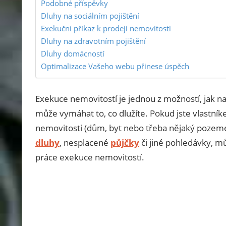
Podobné příspěvky
vyhnout
Dluhy na sociálním pojištění
exekuci.
Exekuční příkaz k prodeji nemovitosti
Ptejte
Dluhy na zdravotním pojištění
se
Dluhy domácností
a
Optimalizace Vašeho webu přinese úspěch
my
vám
Exekuce nemovitostí je jednou z možností, jak n
poradíme.
může vymáhat to, co dlužíte. Pokud jste vlastní
nemovitosti (dům, byt nebo třeba nějaký pozem
dluhy
, nesplacené
půjčky
či jiné pohledávky, m
práce exekuce nemovitostí.