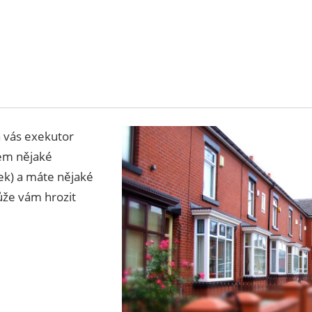
a vás exekutor
kem nějaké
ek) a máte nějaké
ůže vám hrozit