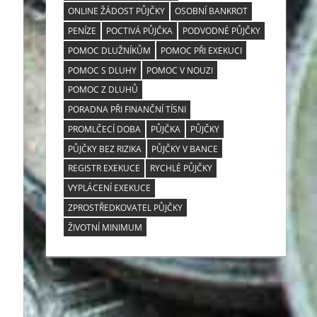
ONLINE ŽÁDOST PŮJČKY
OSOBNÍ BANKROT
PENÍZE
POCTIVÁ PŮJČKA
PODVODNÉ PŮJČKY
POMOC DLUŽNÍKŮM
POMOC PŘI EXEKUCI
POMOC S DLUHY
POMOC V NOUZI
POMOC Z DLUHŮ
PORADNA PŘI FINANČNÍ TÍSNI
PROMLČECÍ DOBA
PŮJČKA
PŮJČKY
PŮJČKY BEZ RIZIKA
PŮJČKY V BANCE
REGISTR EXEKUCE
RYCHLÉ PŮJČKY
VYPLÁCENÍ EXEKUCE
ZPROSTŘEDKOVATEL PŮJČKY
ŽIVOTNÍ MINIMUM