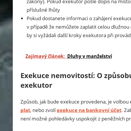
zákony). Pokud exekutor pošle dopis na místo
příslušné lhůty
Pokud dostanete informaci o zahájení exekuce,
v případě že nemůžete zaplatit celou dlužnou 
by si vyžádali další kroky exekutora při prová
Zajímavý článek:
Dluhy v manželství
Exekuce nemovitostí: O způsob
exekutor
Způsob, jak bude exekuce provedena, je volbou e
plat
, nebo zvolí
exekuce na bankovní účet
. Za
není možné pohledávky uspokojit z peněžních pr