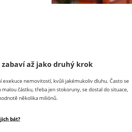
zabaví až jako druhý krok
í exekuce nemovitostí, kvůli jakémukoliv dluhu. Často se
n malou částku, třeba jen stokoruny, se dostal do situace,
hodnotě několika miliónů.
jich bát?