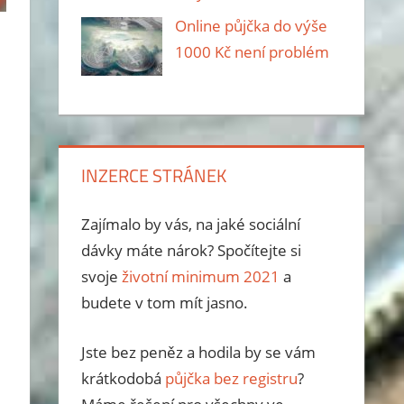
Online půjčka do výše
1000 Kč není problém
INZERCE STRÁNEK
Zajímalo by vás, na jaké sociální
dávky máte nárok? Spočítejte si
svoje
životní minimum 2021
a
budete v tom mít jasno.
Jste bez peněz a hodila by se vám
krátkodobá
půjčka bez registru
?