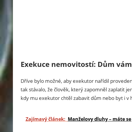
Exekuce nemovitostí: Dům vám 
Dříve bylo možné, aby exekutor nařídil proveden
tak stávalo, že člověk, který zapomněl zaplatit je
kdy mu exekutor chtěl zabavit dům nebo byt i v 
Zajímavý článek:
Manželovy dluhy – máte se 