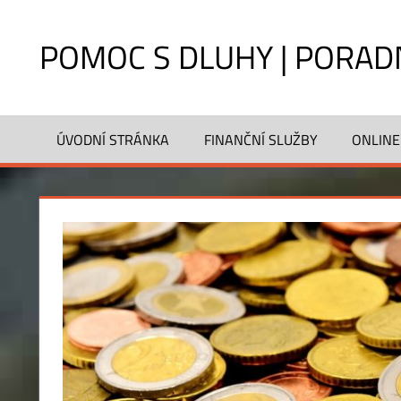
Skip
to
POMOC S DLUHY | PORAD
content
Hrozí
vám
ÚVODNÍ STRÁNKA
FINANČNÍ SLUŽBY
ONLINE
exekuce?
Rady
a
pomoc
pro
dlužníky,
aktuální
informace
2011.
Co
může
zabavit