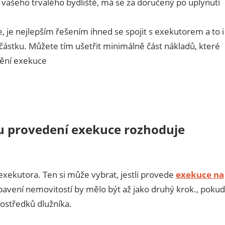
 vašeho trvalého bydliště, má se za doručený po uplynutí
 je nejlepším řešením ihned se spojit s exekutorem a to i
částku. Můžete tím ušetřit minimálně část nákladů, které
dění exekuce
u provedení exekuce rozhoduje
xekutora. Ten si může vybrat, jestli provede
exekuce na
bavení nemovitostí by mělo být až jako druhý krok., pokud
ostředků dlužníka.