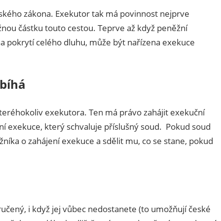
orského zákona. Exekutor tak má povinnost nejprve
užnou částku touto cestou. Teprve až když peněžní
a pokrytí celého dluhu, může být nařízena exekuce
obíhá
teréhokoliv exekutora. Ten má právo zahájit exekuční
ení exekuce, který schvaluje příslušný soud. Pokud soud
níka o zahájení exekuce a sdělit mu, co se stane, pokud
učený, i když jej vůbec nedostanete (to umožňují české