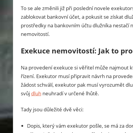
To se ale změnili již při poslední novele exekut
zablokovat bankovní účet, a pokusit se získat dl
prostředky na bankovním účtu dlužníka nestačí n
nemovitostí.
Exekuce nemovitostí: Jak to pr
Na provedení exekuce si věřitel může najmout k
řízení. Exekutor musí připravit návrh na proved
žádost schválí, exekutor pak musí vyrozumět dluž
svůj
dluh
neuhradí v určené lhůtě.
Tady jsou důležité dvě věci:
Dopis, který vám exekutor pošle, se má za dor