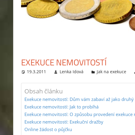
exekutor,
jak
probíhá
exekuce
na
mzdu
nebo
EXEKUCE NEMOVITOSTÍ
bankovní
účet?
19.3.2011
Lenka Idová
Jak na exekuce
Rady
jak
Obsah článku
se
Exekuce nemovitostí: Dům vám zabaví až jako druhý
zbavit
Exekuce nemovitostí: Jak to probíhá
dluhů
Exekuce nemovitostí: O způsobu provedení exekuce 
a
Exekuce nemovitostí: Exekuční dražby
jak
Online žádost o půjčku
se