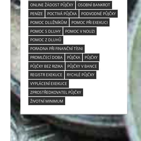
ONLINE ŽÁDOST PŮJČKY
OSOBNÍ BANKROT
PENÍZE
POCTIVÁ PŮJČKA
PODVODNÉ PŮJČKY
POMOC DLUŽNÍKŮM
POMOC PŘI EXEKUCI
POMOC S DLUHY
POMOC V NOUZI
POMOC Z DLUHŮ
PORADNA PŘI FINANČNÍ TÍSNI
PROMLČECÍ DOBA
PŮJČKA
PŮJČKY
PŮJČKY BEZ RIZIKA
PŮJČKY V BANCE
REGISTR EXEKUCE
RYCHLÉ PŮJČKY
VYPLÁCENÍ EXEKUCE
ZPROSTŘEDKOVATEL PŮJČKY
ŽIVOTNÍ MINIMUM