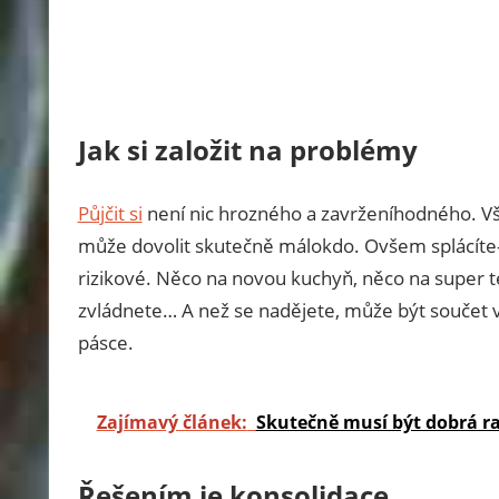
Jak si založit na problémy
Půjčit si
není nic hrozného a zavrženíhodného. Všec
může dovolit skutečně málokdo. Ovšem splácíte-li
rizikové. Něco na novou kuchyň, něco na super t
zvládnete… A než se nadějete, může být součet v
pásce.
Zajímavý článek:
Skutečně musí být dobrá r
Řešením je konsolidace