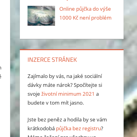
Online půjčka do výše
1000 Kč není problém
INZERCE STRÁNEK
m
Zajímalo by vás, na jaké sociální
ě
dávky máte nárok? Spočítejte si
svoje
životní minimum 2021
a
budete v tom mít jasno.
Jste bez peněz a hodila by se vám
krátkodobá
půjčka bez registru
?