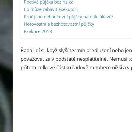
Poctivá půjčka bez rizika
vyhnout
Co může zabavit exekutor?
exekuci.
Proč jsou nebankovní půjčky natolik lákavé?
Ptejte
Hotovostní a bezhotovostní půjčky
se
Exekuce 2013
a
my
Řada lidí si, když slyší termín předlužení nebo je
vám
považovat za v podstatě nesplatitelné. Nemusí t
poradíme.
přitom celkově částku řádově mnohem nižší a v