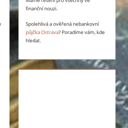
Máme řešení pro všechny ve
finanční nouzi.
n
Spolehlivá a ověřená nebankovní
půjčka Ostrava
? Poradíme vám, kde
hledat.